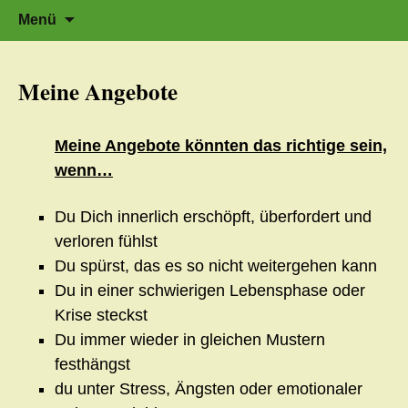
Zeit für neue Wege
Zum
Herzflüstern – Sonja Schwarzmaier –
Suche
Menü
Herzfluestern.de
Inhalt
nach:
springen
Meine Angebote
Meine Angebote könnten das richtige sein,
wenn…
Du Dich innerlich erschöpft, überfordert und
verloren fühlst
Du spürst, das es so nicht weitergehen kann
Du in einer schwierigen Lebensphase oder
Krise steckst
Du immer wieder in gleichen Mustern
festhängst
du unter Stress, Ängsten oder emotionaler