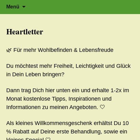
Zeit für neue Wege
Zum
Herzflüstern – Sonja Schwarzmaier –
Suche
Menü
Herzfluestern.de
Inhalt
nach:
springen
Heartletter
🌿 Für mehr Wohlbefinden & Lebensfreude
Du möchtest mehr Freiheit, Leichtigkeit und Glück
in Dein Leben bringen?
Dann trag Dich hier unten ein und erhalte 1-2x im
Monat kostenlose Tipps, Inspirationen und
Informationen zu meinen Angeboten. 🤍
Als kleines Willkommensgeschenk erhältst Du 10
% Rabatt auf Deine erste Behandlung, sowie ein