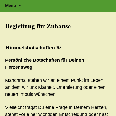
Zeit für neue Wege
Zum
Herzflüstern – Sonja Schwarzmaier –
Suche
Menü
Herzfluestern.de
Inhalt
nach:
springen
Begleitung für Zuhause
Himmelsbotschaften ✨
Persönliche Botschaften für Deinen
Herzensweg
Manchmal stehen wir an einem Punkt im Leben,
an dem wir uns Klarheit, Orientierung oder einen
neuen Impuls wünschen.
Vielleicht trägst Du eine Frage in Deinem Herzen,
stehst vor einer wichtigen Entscheidung oder hast