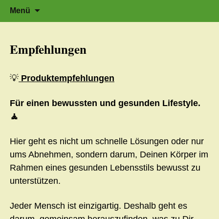
Zeit für neue Wege
Zum
Herzflüstern – Sonja Schwarzmaier –
Suche
Menü
Herzfluestern.de
Inhalt
nach:
springen
Empfehlungen
💡
Produktempfehlungen
Für einen bewussten und gesunden Lifestyle.
🧘
Hier geht es nicht um schnelle Lösungen oder nur
ums Abnehmen, sondern darum, Deinen Körper im
Rahmen eines gesunden Lebensstils bewusst zu
unterstützen.
Jeder Mensch ist einzigartig. Deshalb geht es