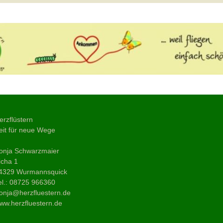
erzflüstern
eit für neue Wege
onja Schwarzmaier
icha 1
4329 Wurmannsquick
el.: 08725 966360
onja@herzfluestern.de
ww.herzfluestern.de