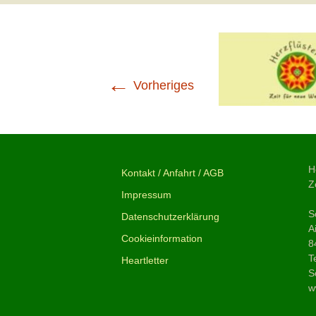
←
Vorheriges
H
Kontakt / Anfahrt / AGB
Z
Impressum
S
Datenschutzerklärung
A
Cookieinformation
8
T
Heartletter
S
w