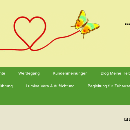
hwarzmaier – Herzfluestern.de
hte
Werdegang
Kundenmeinungen
Blog Meine Her
führung
Lumina Vera & Aufrichtung
Begleitung für Zuhaus