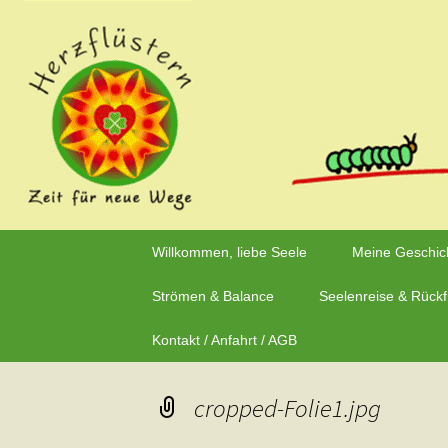
Zeit für neue Wege
Zum
Inhalt
Herzflüstern – Sonja Sc
springen
Willkommen, liebe Seele
Meine Geschic
Strömen & Balance
Seelenreise & Rück
Kontakt / Anfahrt / AGB
cropped-Folie1.jpg