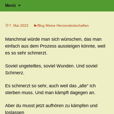
Zeit für neue Wege
Zum
Herzflüstern – Sonja Schwarzmaier –
Suche
Menü
Herzfluestern.de
Inhalt
nach:
springen
7. Mai 2023
Blog Meine Herzensbotschaften
Manchmal würde man sich wünschen, das man
einfach aus dem Prozess aussteigen könnte, weil
es so sehr schmerzt.
Soviel ungeteiltes, soviel Wunden. Und soviel
Schmerz.
Es schmerzt so sehr, auch weil das „alte“ Ich
sterben muss. Und man kämpft dagegen an.
Aber du musst jetzt aufhören zu kämpfen und
loslassen