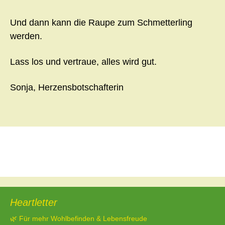
Und dann kann die Raupe zum Schmetterling
werden.
Lass los und vertraue, alles wird gut.
Sonja, Herzensbotschafterin
Beitragsnavigation
←
Vorheriger Beitrag
Meine Erfahrungen in der Schwitzhütte:
→
Heartletter
🌿 Für mehr Wohlbefinden & Lebensfreude