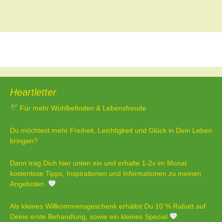
Beitragsnavigation
←
Selbstliebe
Beziehungen der neuen Zeit
→
Heartletter
Für mehr Wohlbefinden & Lebensfreude
Du möchtest mehr Freiheit, Leichtigkeit und Glück in Dein Leben
bringen?
Dann trag Dich hier unten ein und erhalte 1-2x im Monat
kostenlose Tipps, Inspirationen und Informationen zu meinen
Angeboten.
Als kleines Willkommensgeschenk erhältst Du 10 % Rabatt auf
Deine erste Behandlung, sowie ein kleines Special