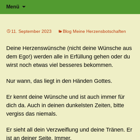
Zeit für neue Wege
Zum
Herzflüstern – Sonja Schwarzmaier –
Suche
Menü
Herzfluestern.de
Inhalt
nach:
springen
11. September 2023
Blog Meine Herzensbotschaften
Deine Herzenswünsche (nicht deine Wünsche aus
dem Ego!) werden alle in Erfüllung gehen oder du
wirst noch etwas viel besseres bekommen.
Nur wann, das liegt in den Händen Gottes.
Er kennt deine Wünsche und ist auch immer für
dich da. Auch in deinen dunkelsten Zeiten, bitte
vergiss das niemals.
Er sieht all dein Verzweiflung und deine Tränen. Er
ist an deiner Seite. Immer.