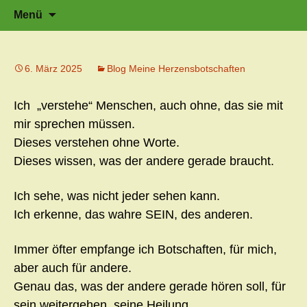
Zeit für neue Wege
Zum
Herzflüstern – Sonja Schwarzmaier –
Suche
Menü
Herzfluestern.de
Inhalt
nach:
springen
6. März 2025
Blog Meine Herzensbotschaften
Ich „verstehe“ Menschen, auch ohne, das sie mit
mir sprechen müssen.
Dieses verstehen ohne Worte.
Dieses wissen, was der andere gerade braucht.
Ich sehe, was nicht jeder sehen kann.
Ich erkenne, das wahre SEIN, des anderen.
Immer öfter empfange ich Botschaften, für mich,
aber auch für andere.
Genau das, was der andere gerade hören soll, für
sein weitergehen, seine Heilung.