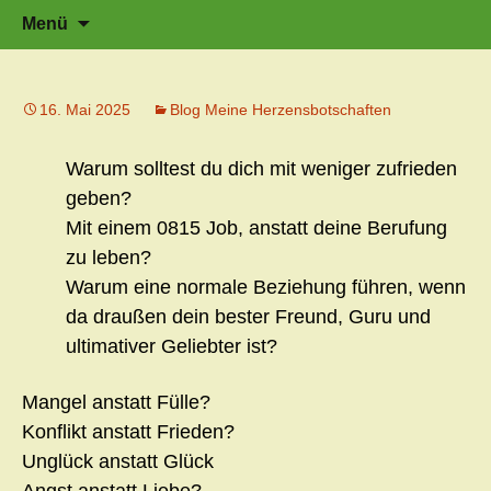
Zeit für neue Wege
Zum
Herzflüstern – Sonja Schwarzmaier –
Suche
Menü
Herzfluestern.de
Inhalt
nach:
springen
16. Mai 2025
Blog Meine Herzensbotschaften
Warum solltest du dich mit weniger zufrieden
geben?
Mit einem 0815 Job, anstatt deine Berufung
zu leben?
Warum eine normale Beziehung führen, wenn
da draußen dein bester Freund, Guru und
ultimativer Geliebter ist?
Mangel anstatt Fülle?
Konflikt anstatt Frieden?
Unglück anstatt Glück