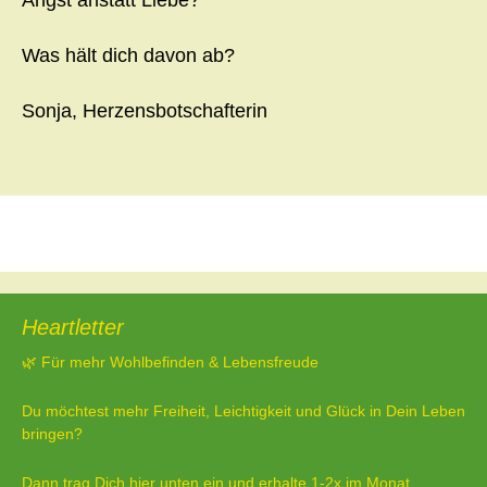
Angst anstatt Liebe?
Was hält dich davon ab?
Sonja, Herzensbotschafterin
Beitragsnavigation
←
Vorheriger Beitrag
Nächster Beitrag
→
Heartletter
🌿 Für mehr Wohlbefinden & Lebensfreude
Du möchtest mehr Freiheit, Leichtigkeit und Glück in Dein Leben
bringen?
Dann trag Dich hier unten ein und erhalte 1-2x im Monat