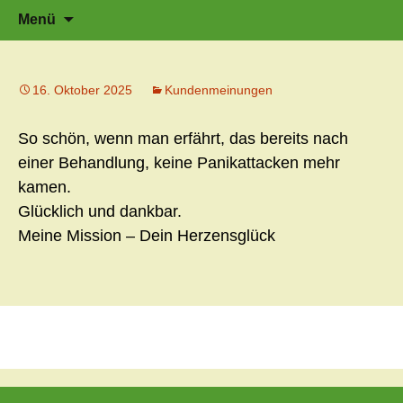
Zeit für neue Wege
Zum
Herzflüstern – Sonja Schwarzmaier –
Suche
Menü
Herzfluestern.de
Inhalt
nach:
springen
16. Oktober 2025
Kundenmeinungen
So schön, wenn man erfährt, das bereits nach
einer Behandlung, keine Panikattacken mehr
kamen.
Glücklich und dankbar.
Meine Mission – Dein Herzensglück
Beitragsnavigation
←
Vorheriger Beitrag
Nächster Beitrag
→