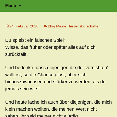
Zeit für neue Wege
Zum
Herzflüstern – Sonja Schwarzmaier –
Suche
Menü
Herzfluestern.de
Inhalt
nach:
springen
24. Februar 2026
Blog Meine Herzensbotschaften
Du spielst ein falsches Spiel?
Wisse, das früher oder später alles auf dich
zurückfällt.
Und bedenke, dass diejenigen die du „vernichten“
wolltest, so die Chance gibst, über sich
hinauszuwachsen und stärker zu werden, als du
jemals sein wirst
Und heute lache ich auch über diejenigen, die mich
klein machen wollten, die meinen Wert nicht
sahen, ihr seid meiner nicht würdig