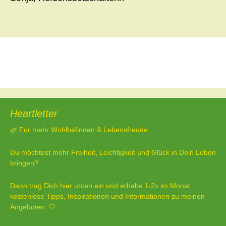
Beitragsnavigation
←
Dualseele, Seelenpartner, wahre Liebe
Nächster Beitrag
→
Heartletter
🌿 Für mehr Wohlbefinden & Lebensfreude
Du möchtest mehr Freiheit, Leichtigkeit und Glück in Dein Leben
bringen?
Dann trag Dich hier unten ein und erhalte 1-2x im Monat
kostenlose Tipps, Inspirationen und Informationen zu meinen
Angeboten. 🤍