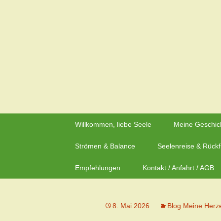
Zeit für neue Wege
Zum
Inhalt
Herzflüstern – Sonja Schwa
springen
Willkommen, liebe Seele
Meine Geschic
Strömen & Balance
Seelenreise & Rück
Empfehlungen
Kontakt / Anfahrt / AGB
8. Mai 2026
Blog Meine Herz