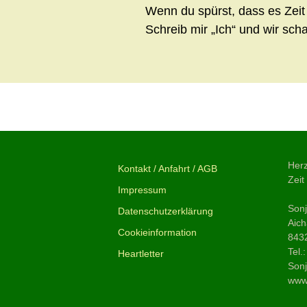
Wenn du spürst, dass es Zeit i
Schreib mir „Ich“ und wir sc
Beitragsnavigation
←
Vorheriger Beitrag
Herz
Kontakt / Anfahrt / AGB
Zeit
Impressum
Son
Datenschutzerklärung
Aich
Cookieinformation
843
Tel.
Heartletter
Sonj
www.