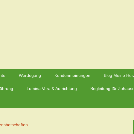
rzmaier – Herzfluestern.de
hte
Werdegang
Kundenmeinungen
Blog Meine Her
führung
Lumina Vera & Aufrichtung
Begleitung für Zuhaus
ensbotschaften