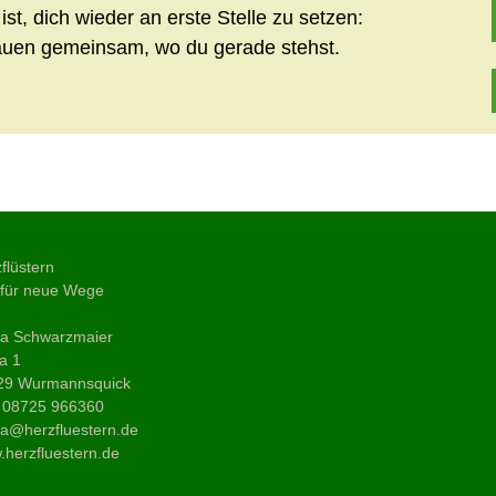
st, dich wieder an erste Stelle zu setzen:
hauen gemeinsam, wo du gerade stehst.
Nächster Beitrag
→
flüstern
 für neue Wege
ja Schwarzmaier
a 1
29 Wurmannsquick
: 08725 966360
a@herzfluestern.de
herzfluestern.de