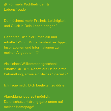
🌿 Für mehr Wohlbefinden &
Lebensfreude
Du möchtest mehr Freiheit, Leichtigkeit
und Glück in Dein Leben bringen?
Dann trag Dich hier unten ein und
erhalte 1-2x im Monat kostenlose Tipps,
Inspirationen und Informationen zu
meinen Angeboten. 🤍
Als kleines Willkommensgeschenk
erhältst Du 10 % Rabatt auf Deine erste
Behandlung, sowie ein kleines Special 🤍
Ich freue mich, Dich begleiten zu dürfen.
Abmeldung jederzeit möglich.
Datenschutzerklärung ganz unten auf
meiner Homepage!