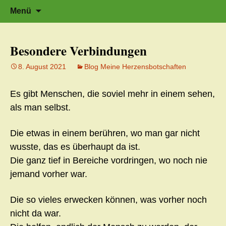
Zeit für neue Wege
Zum
Herzflüstern – Sonja Schwarzmaier –
Suche
Menü
Herzfluestern.de
Inhalt
nach:
springen
Besondere Verbindungen
8. August 2021
Blog Meine Herzensbotschaften
Es gibt Menschen, die soviel mehr in einem sehen,
als man selbst.
Die etwas in einem berühren, wo man gar nicht
wusste, das es überhaupt da ist.
Die ganz tief in Bereiche vordringen, wo noch nie
jemand vorher war.
Die so vieles erwecken können, was vorher noch
nicht da war.