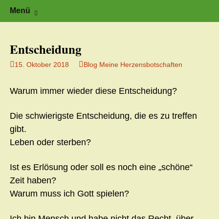
Zeit für neue Wege
Zum
Herzflüstern – Sonja Schwarzmaier –
Suche
Menü
Herzfluestern.de
Inhalt
nach:
springen
Entscheidung
15. Oktober 2018
Blog Meine Herzensbotschaften
Warum immer wieder diese Entscheidung?
Die schwierigste Entscheidung, die es zu treffen
gibt.
Leben oder sterben?
Ist es Erlösung oder soll es noch eine „schöne“
Zeit haben?
Warum muss ich Gott spielen?
Ich bin Mensch und habe nicht das Recht, über