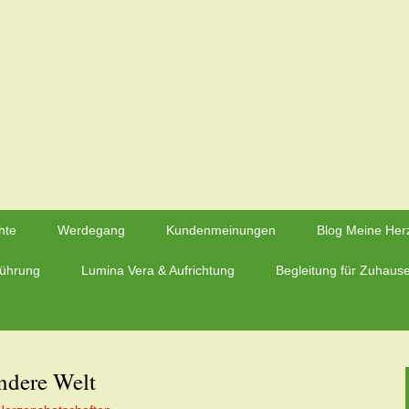
rzmaier – Herzfluestern.de
hte
Werdegang
Kundenmeinungen
Blog Meine Her
führung
Lumina Vera & Aufrichtung
Begleitung für Zuhaus
ndere Welt