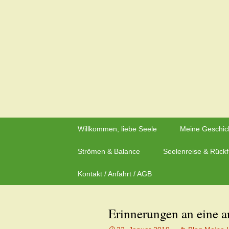
Zeit für neue Wege
Zum
Inhalt
Herzflüstern – Sonja Schwa
springen
Willkommen, liebe Seele
Meine Geschic
Strömen & Balance
Seelenreise & Rück
Kontakt / Anfahrt / AGB
Erinnerungen an eine a