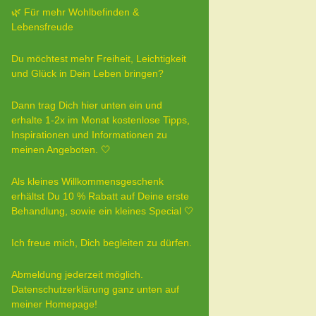
🌿 Für mehr Wohlbefinden &
Lebensfreude
Du möchtest mehr Freiheit, Leichtigkeit
und Glück in Dein Leben bringen?
Dann trag Dich hier unten ein und
erhalte 1-2x im Monat kostenlose Tipps,
Inspirationen und Informationen zu
meinen Angeboten. 🤍
Als kleines Willkommensgeschenk
erhältst Du 10 % Rabatt auf Deine erste
Behandlung, sowie ein kleines Special 🤍
Ich freue mich, Dich begleiten zu dürfen.
Abmeldung jederzeit möglich.
Datenschutzerklärung ganz unten auf
meiner Homepage!