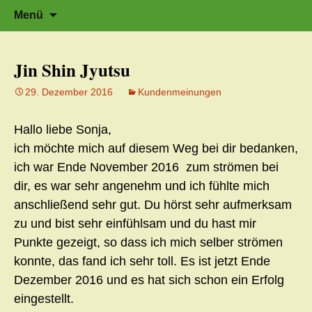
Zeit für neue Wege
Zum
Herzflüstern – Sonja Schwarzmaier –
Suche
Menü
Herzfluestern.de
Inhalt
nach:
springen
Jin Shin Jyutsu
29. Dezember 2016
Kundenmeinungen
Hallo liebe Sonja,
ich möchte mich auf diesem Weg bei dir bedanken,
ich war Ende November 2016 zum strömen bei
dir, es war sehr angenehm und ich fühlte mich
anschließend sehr gut. Du hörst sehr aufmerksam
zu und bist sehr einfühlsam und du hast mir
Punkte gezeigt, so dass ich mich selber strömen
konnte, das fand ich sehr toll. Es ist jetzt Ende
Dezember 2016 und es hat sich schon ein Erfolg
eingestellt.