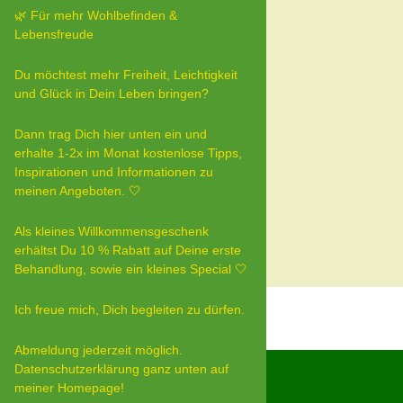
🌿 Für mehr Wohlbefinden &
Lebensfreude
Du möchtest mehr Freiheit, Leichtigkeit
und Glück in Dein Leben bringen?
Dann trag Dich hier unten ein und
erhalte 1-2x im Monat kostenlose Tipps,
Inspirationen und Informationen zu
meinen Angeboten. 🤍
Als kleines Willkommensgeschenk
erhältst Du 10 % Rabatt auf Deine erste
Behandlung, sowie ein kleines Special 🤍
Ich freue mich, Dich begleiten zu dürfen.
Abmeldung jederzeit möglich.
Datenschutzerklärung ganz unten auf
meiner Homepage!