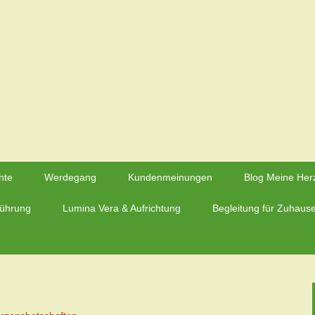
rzmaier – Herzfluestern.de
hte
Werdegang
Kundenmeinungen
Blog Meine Her
führung
Lumina Vera & Aufrichtung
Begleitung für Zuhaus