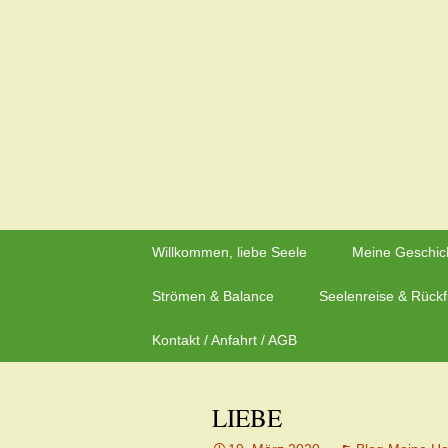
Zeit für neue Wege
Zum
Inhalt
Herzflüstern – Sonja Schwa
springen
Willkommen, liebe Seele
Meine Geschic
Strömen & Balance
Seelenreise & Rück
Kontakt / Anfahrt / AGB
LIEBE