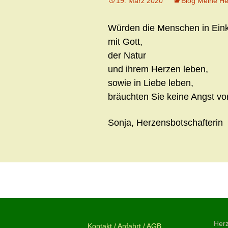
19. März 2020
Blog Meine He
Würden die Menschen in Ein
mit Gott,
der Natur
und ihrem Herzen leben,
sowie in Liebe leben,
bräuchten Sie keine Angst vo
Sonja, Herzensbotschafterin
Beitragsnavigation
←
Hörst Du…
Herz
Kontakt / Anfahrt / AGB