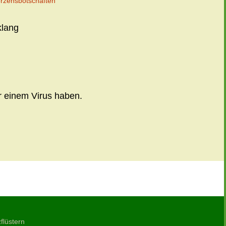
rzensbotschaften
klang
r einem Virus haben.
Ich bin
→
flüstern