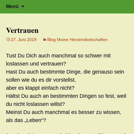
Zeit für neue Wege
Zum
Herzflüstern – Sonja Schwarzmaier –
Suche
Menü
Herzfluestern.de
Inhalt
nach:
springen
Vertrauen
27. Juni 2019
Blog Meine Herzensbotschaften
Tust Du Dich auch manchmal so schwer mit
loslassen und vertrauen?
Hast Du auch bestimmte Dinge, die genauso sein
sollen wie du es dir vorstellst,
aber es klappt einfach nicht?
Hältst Du auch an bestimmten Dingen so fest, weil
du nicht loslassen willst?
Meinst Du auch manchmal es besser zu wissen,
als das „Leben“?