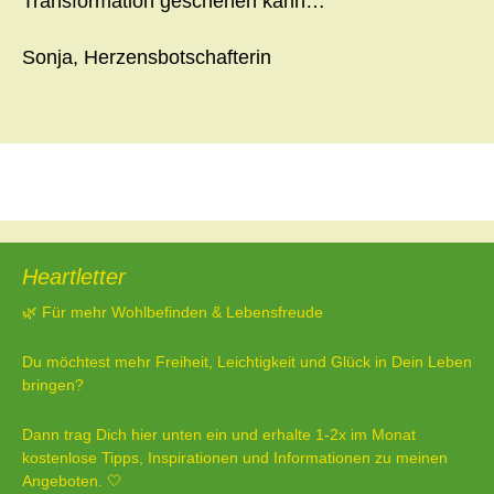
Transformation geschehen kann…
Sonja, Herzensbotschafterin
Beitragsnavigation
←
Finde DEINEN Weg
Der eigene Weg
→
Heartletter
🌿 Für mehr Wohlbefinden & Lebensfreude
Du möchtest mehr Freiheit, Leichtigkeit und Glück in Dein Leben
bringen?
Dann trag Dich hier unten ein und erhalte 1-2x im Monat
kostenlose Tipps, Inspirationen und Informationen zu meinen
Angeboten. 🤍