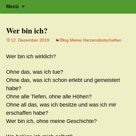
Zeit für neue Wege
Zum
Herzflüstern – Sonja Schwarzmaier –
Suche
Menü
Herzfluestern.de
Inhalt
nach:
springen
Wer bin ich?
12. Dezember 2019
Blog Meine Herzensbotschaften
Wer bin ich wirklich?
Ohne das, was ich tue?
Ohne das, was ich schon erlebt und gemeistert
habe?
Ohne alle Tiefen, ohne alle Höhen?
Ohne all das, was ich besitze und was ich mir
erschaffen habe?
Wer bin ich, ohne meine Geschichte?