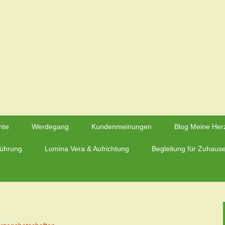
rzmaier – Herzfluestern.de
hte
Werdegang
Kundenmeinungen
Blog Meine Her
führung
Lumina Vera & Aufrichtung
Begleitung für Zuhaus