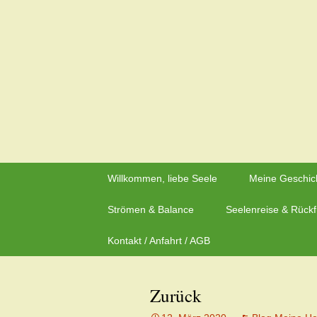
Zeit für neue Wege
Zum
Inhalt
Herzflüstern – Sonja Schwa
springen
Willkommen, liebe Seele
Meine Geschic
Strömen & Balance
Seelenreise & Rück
Kontakt / Anfahrt / AGB
Zurück