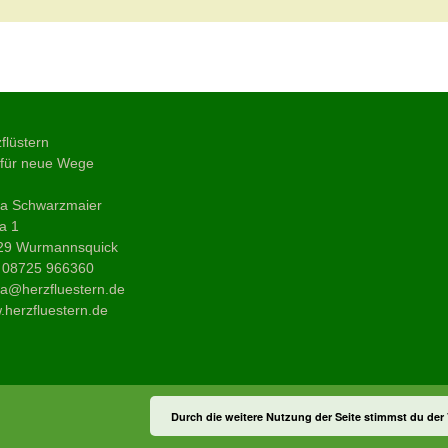
LIEBE
→
flüstern
 für neue Wege
ja Schwarzmaier
a 1
29 Wurmannsquick
: 08725 966360
a@herzfluestern.de
herzfluestern.de
Durch die weitere Nutzung der Seite stimmst du de