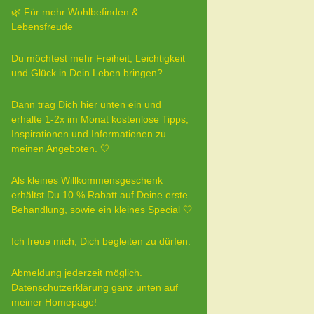
🌿 Für mehr Wohlbefinden &
Lebensfreude
Du möchtest mehr Freiheit, Leichtigkeit
und Glück in Dein Leben bringen?
Dann trag Dich hier unten ein und
erhalte 1-2x im Monat kostenlose Tipps,
Inspirationen und Informationen zu
meinen Angeboten. 🤍
Als kleines Willkommensgeschenk
erhältst Du 10 % Rabatt auf Deine erste
Behandlung, sowie ein kleines Special 🤍
Ich freue mich, Dich begleiten zu dürfen.
Abmeldung jederzeit möglich.
Datenschutzerklärung ganz unten auf
meiner Homepage!