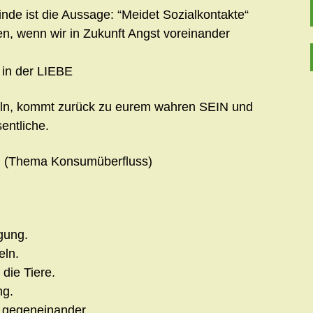
nde ist die Aussage: “Meidet Sozialkontakte“
en, wenn wir in Zukunft Angst voreinander
t in der LIEBE
eln, kommt zurück zu eurem wahren SEIN und
entliche.
el (Thema Konsumüberfluss)
gung.
eln.
die Tiere.
ng.
t gegeneinander.