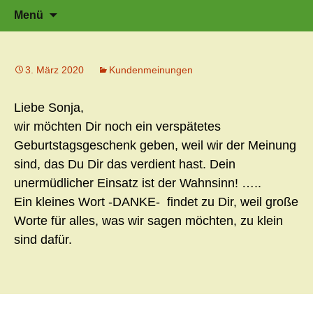
Zeit für neue Wege
Zum
Herzflüstern – Sonja Schwarzmaier –
Suche
Menü
Herzfluestern.de
Inhalt
nach:
springen
3. März 2020
Kundenmeinungen
Liebe Sonja,
wir möchten Dir noch ein verspätetes
Geburtstagsgeschenk geben, weil wir der Meinung
sind, das Du Dir das verdient hast. Dein
unermüdlicher Einsatz ist der Wahnsinn! …..
Ein kleines Wort -DANKE- findet zu Dir, weil große
Worte für alles, was wir sagen möchten, zu klein
sind dafür.