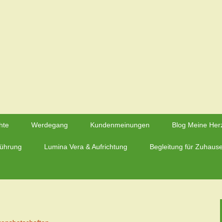
rzmaier – Herzfluestern.de
hte
Werdegang
Kundenmeinungen
Blog Meine Her
führung
Lumina Vera & Aufrichtung
Begleitung für Zuhaus