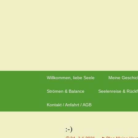
Zeit für neue Wege
Zum
Inhalt
Herzflüstern – Sonja Schwa
springen
Willkommen, liebe Seele
Meine Geschic
Strömen & Balance
Seelenreise & Rück
Kontakt / Anfahrt / AGB
:-)