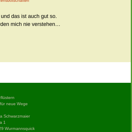
zensbotschaften
und das ist auch gut so.
den mich nie verstehen…
Einweihung
→
flüstern
 für neue Wege
ja Schwarzmaier
a 1
29 Wurmannsquick