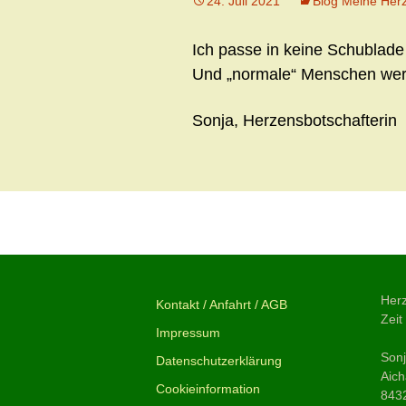
24. Juli 2021
Blog Meine Her
Ich passe in keine Schublade 
Und „normale“ Menschen wer
Sonja, Herzensbotschafterin
Beitragsnavigation
←
Transformation
Herz
Kontakt / Anfahrt / AGB
Zeit
Impressum
Son
Datenschutzerklärung
Aich
Cookieinformation
843