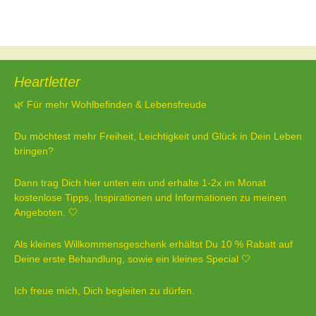
Beitragsnavigation
←
Liebt euch, als wäre es das letzte mal
Nächster Beitrag
→
Heartletter
🌿 Für mehr Wohlbefinden & Lebensfreude
Du möchtest mehr Freiheit, Leichtigkeit und Glück in Dein Leben
bringen?
Dann trag Dich hier unten ein und erhalte 1-2x im Monat
kostenlose Tipps, Inspirationen und Informationen zu meinen
Angeboten. 🤍
Als kleines Willkommensgeschenk erhältst Du 10 % Rabatt auf
Deine erste Behandlung, sowie ein kleines Special 🤍
Ich freue mich, Dich begleiten zu dürfen.