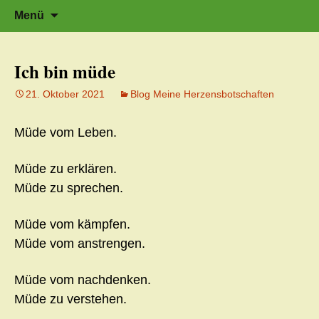
Zeit für neue Wege
Zum
Herzflüstern – Sonja Schwarzmaier –
Suche
Menü
Herzfluestern.de
Inhalt
nach:
springen
Ich bin müde
21. Oktober 2021
Blog Meine Herzensbotschaften
Müde vom Leben.
Müde zu erklären.
Müde zu sprechen.
Müde vom kämpfen.
Müde vom anstrengen.
Müde vom nachdenken.
Müde zu verstehen.