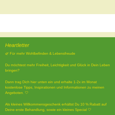
Beitragsnavigation
←
Vorheriger Beitrag
Ich bin müde
→
Heartletter
🌿 Für mehr Wohlbefinden & Lebensfreude
Du möchtest mehr Freiheit, Leichtigkeit und Glück in Dein Leben
bringen?
Dann trag Dich hier unten ein und erhalte 1-2x im Monat
kostenlose Tipps, Inspirationen und Informationen zu meinen
Angeboten. 🤍
Als kleines Willkommensgeschenk erhältst Du 10 % Rabatt auf
Deine erste Behandlung, sowie ein kleines Special 🤍