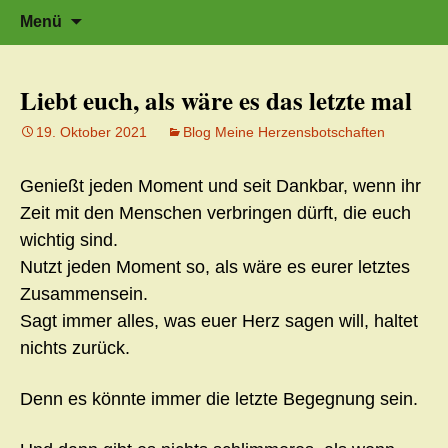
Zeit für neue Wege
Zum
Herzflüstern – Sonja Schwarzmaier –
Suche
Menü
Herzfluestern.de
Inhalt
nach:
springen
Liebt euch, als wäre es das letzte mal
19. Oktober 2021
Blog Meine Herzensbotschaften
Genießt jeden Moment und seit Dankbar, wenn ihr
Zeit mit den Menschen verbringen dürft, die euch
wichtig sind.
Nutzt jeden Moment so, als wäre es eurer letztes
Zusammensein.
Sagt immer alles, was euer Herz sagen will, haltet
nichts zurück.
Denn es könnte immer die letzte Begegnung sein.