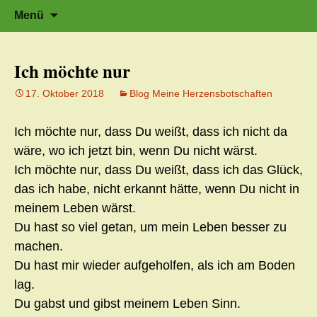
Zeit für neue Wege
Zum
Herzflüstern – Sonja Schwarzmaier –
Suche
Menü
Herzfluestern.de
Inhalt
nach:
springen
Ich möchte nur
17. Oktober 2018
Blog Meine Herzensbotschaften
Ich möchte nur, dass Du weißt, dass ich nicht da
wäre, wo ich jetzt bin, wenn Du nicht wärst.
Ich möchte nur, dass Du weißt, dass ich das Glück,
das ich habe, nicht erkannt hätte, wenn Du nicht in
meinem Leben wärst.
Du hast so viel getan, um mein Leben besser zu
machen.
Du hast mir wieder aufgeholfen, als ich am Boden
lag.
Du gabst und gibst meinem Leben Sinn.