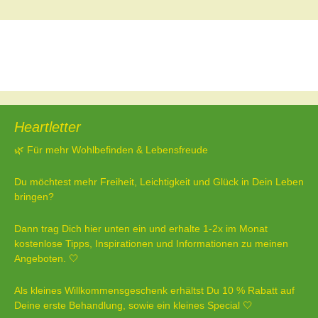
Beitragsnavigation
←
Ich hoffe
Weißt Du eigentlich, wie schön Du bist?
→
Heartletter
🌿 Für mehr Wohlbefinden & Lebensfreude
Du möchtest mehr Freiheit, Leichtigkeit und Glück in Dein Leben
bringen?
Dann trag Dich hier unten ein und erhalte 1-2x im Monat
kostenlose Tipps, Inspirationen und Informationen zu meinen
Angeboten. 🤍
Als kleines Willkommensgeschenk erhältst Du 10 % Rabatt auf
Deine erste Behandlung, sowie ein kleines Special 🤍