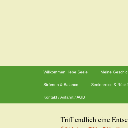
Zeit für neue Wege
Zum
Inhalt
Herzflüstern – Sonja Schwa
springen
Willkommen, liebe Seele
Meine Geschic
Strömen & Balance
Seelenreise & Rück
Kontakt / Anfahrt / AGB
Triff endlich eine Ents