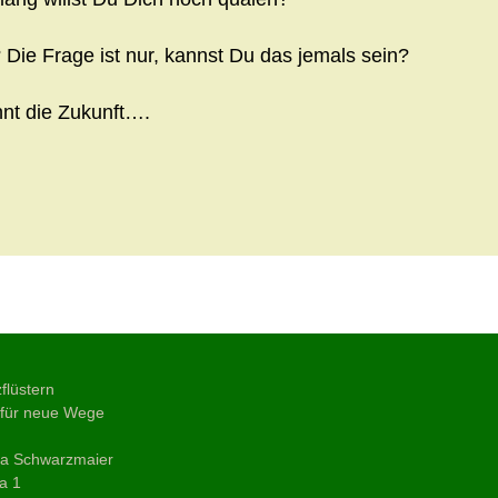
? Die Frage ist nur, kannst Du das jemals sein?
nnt die Zukunft….
Triff eine Entscheidung
→
flüstern
 für neue Wege
ja Schwarzmaier
a 1