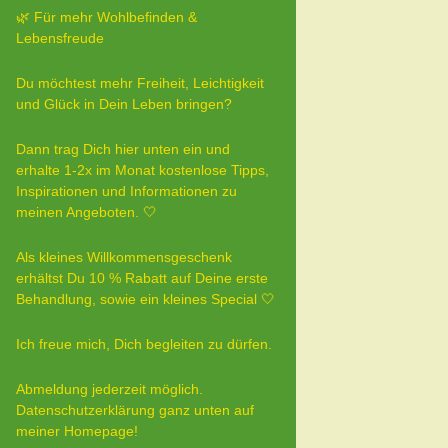
🌿 Für mehr Wohlbefinden &
Lebensfreude
Du möchtest mehr Freiheit, Leichtigkeit
und Glück in Dein Leben bringen?
Dann trag Dich hier unten ein und
erhalte 1-2x im Monat kostenlose Tipps,
Inspirationen und Informationen zu
meinen Angeboten. 🤍
Als kleines Willkommensgeschenk
erhältst Du 10 % Rabatt auf Deine erste
Behandlung, sowie ein kleines Special 🤍
Ich freue mich, Dich begleiten zu dürfen.
Abmeldung jederzeit möglich.
Datenschutzerklärung ganz unten auf
meiner Homepage!