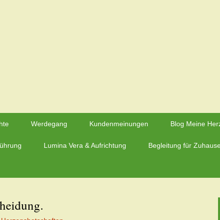
rzmaier – Herzfluestern.de
hte
Werdegang
Kundenmeinungen
Blog Meine Her
führung
Lumina Vera & Aufrichtung
Begleitung für Zuhaus
cheidung.